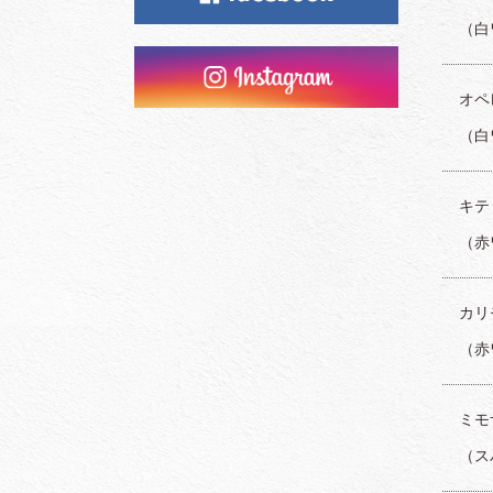
（白
オペレ
（白
キティ
（赤
カリモ
（赤
ミモザ
（ス