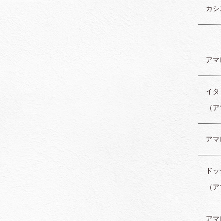
カシ
アマレ
イタ
（ア
アマ
ドッ
（ア
アマ