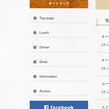
サイトマップ
Top-page
食
Lunch
キール
(カ
Dinner
キール
Drink
(カ
Information
カーデ
Access
(カ
スプリ