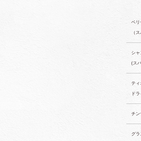
ベリー
（ス
シャン
(ス
ティオ
ドライ
チンザ
グラス